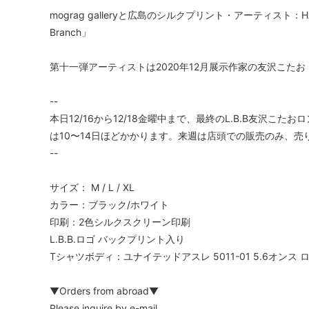
mograg galleryと広島のシルクプリント・アーティスト：
Branch」
第十一弾アーティストは2020年12月展示作家の友沢こたお
--
本日12/16から12/18金曜中まで、最終のL.B.B友沢
は10〜14日ほどかかります。来週は店頭での販売のみ、
--
サイズ： M / L / XL
カラー：ブラック/ホワイト
印刷：2色シルクスクリーン印刷
L.B.B.ロゴ バックプリント入り
Tシャツボディ：ユナイテッドアスレ 5011-01 5.6オンス
▼Orders from abroad▼
Please inquire by e-mail.