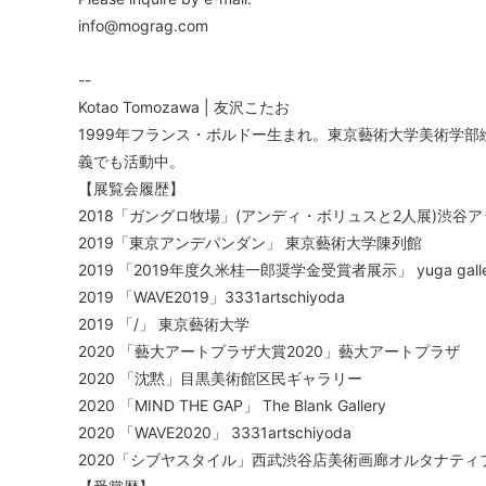
info@mograg.com
--
Kotao Tomozawa | 友沢こたお
1999年フランス・ボルドー生まれ。東京藝術大学美術学
義でも活動中。
【展覧会履歴】
2018「ガングロ牧場」(アンディ・ボリュスと2人展)渋谷
2019「東京アンデパンダン」 東京藝術大学陳列館
2019 「2019年度久米桂一郎奨学金受賞者展示」 yuga galle
2019 「WAVE2019」3331artschiyoda
2019 「/」 東京藝術大学
2020 「藝大アートプラザ大賞2020」藝大アートプラザ
2020 「沈黙」目黒美術館区民ギャラリー
2020 「MIND THE GAP」 The Blank Gallery
2020 「WAVE2020」 3331artschiyoda
2020「シブヤスタイル」西武渋谷店美術画廊オルタナティ