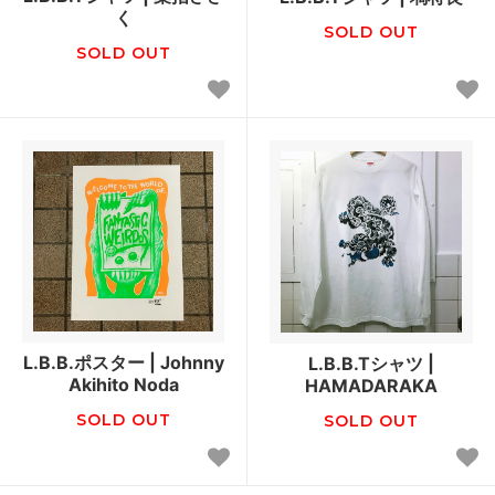
く
SOLD OUT
SOLD OUT
L.B.B.ポスター | Johnny
L.B.B.Tシャツ |
Akihito Noda
HAMADARAKA
SOLD OUT
SOLD OUT