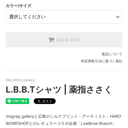
SOLD OUT
カラー/サイズ
ホワイトXL
SOLD OUT
ホワイトXXL
SOLD OUT
SOLD OUT
ブラックM
SOLD OUT
返品について
ブラックL
SOLD OUT
特定商取引法に基づく表記
ブラックXL
SOLD OUT
lbb_tshirts_sasaku
ブラックXXL
L.B.B.Tシャツ | 薬指ささく
SOLD OUT
mograg galleryと広島のシルクプリント・アーティスト：HARO
WORKSHOPとのレギュラーコラボ企画「LowBrow Branch」