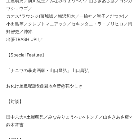
土屋萌児／前川紘士／みなみりょうへい／山さきあさ彦／ヨシカ
ワショウゴ／
カオス*ラウンジ(藤城嘘／梅沢和木／一輪社／智子／だつお)／
小田島等／クレプトマニアック／セキンタニ・ラ・ノリヒロ／岡
野智史／沖冲.
出張TRASH UP!!／
【Special Feature】
「ナニワの暴走画家・山口昌弘」山口昌弘
お化け屋敷秘話&遊園地今昔@花やしき
【対談】
田中六大×土屋萌児／みなみりょうへい×トンチ／山さきあさ彦×
鈴木常吉