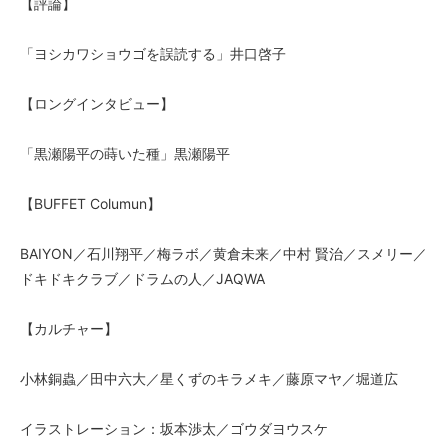
【評論】
「ヨシカワショウゴを誤読する」井口啓子
【ロングインタビュー】
「黒瀬陽平の蒔いた種」黒瀬陽平
【BUFFET Columun】
BAIYON／石川翔平／梅ラボ／黄倉未来／中村 賢治／スメリー／
ドキドキクラブ／ドラムの人／JAQWA
【カルチャー】
小林銅蟲／田中六大／星くずのキラメキ／藤原マヤ／堀道広
イラストレーション：坂本渉太／ゴウダヨウスケ